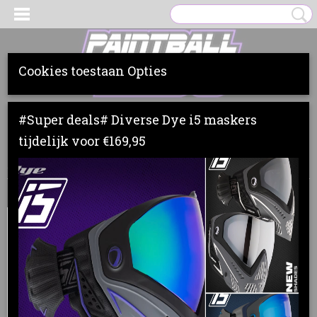
Cookies toestaan Opties
Inloggen
Registreren
UW WINKELWAGEN
#Super deals# Diverse Dye i5 maskers
Geen producten
(0)
tijdelijk voor €169,95
Home
>
Loaders
>
HK Army