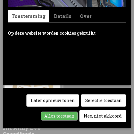
Toestemming
Details
Over
HK Army TFX 3
HK Army TFX
Loader
Speedfeeds
Op deze website worden cookies gebruikt
Cookies worden door ons gebruikt voor verkeersanalyse, het
aanbieden van sociale media-functies en het personaliseren van
informatie en advertenties. Daarnaast verlenen we onze sociale
media-, advertentie- en analysepartners toegang tot informatie over
hoe u onze site gebruikt. Zij kunnen deze informatie gebruiken in
combinatie met andere gegevens die zij mogelijk hebben verzameld
door uw gebruik van hun diensten of die u hen hebt verstrekt.
Later opnieuw tonen
Selectie toestaan
Ok
Alles toestaan
Nee, niet akkoord
HK Army Evo