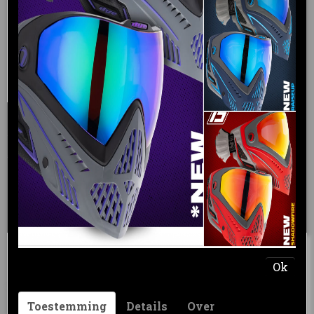
Virtue Spire Loader Case
Protect the Official Loader of Winning™ from all the…
€ 29,95
IN WINKELWAGEN
Ok
Toestemming
Details
Over