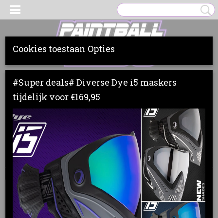
Cookies toestaan Opties
Inloggen
Registreren
UW WINKELWAGEN
#Super deals# Diverse Dye i5 maskers
Geen producten
(0)
tijdelijk voor €169,95
Home
>
Bags
>
Virtue
Sorteer op: