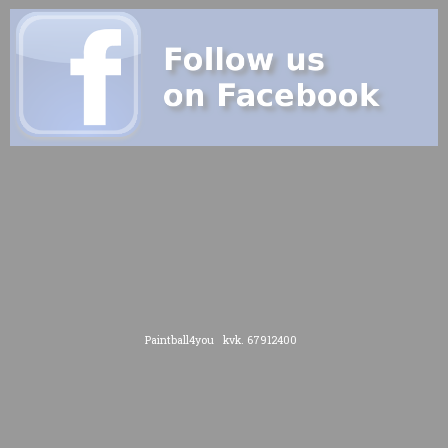
Paintball4you kvk. 67912400