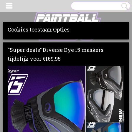
Cookies toestaan Opties
Inloggen
Registreren
UW WINKELWAGEN
“Super deals’’ Diverse Dye i5 maskers
Geen producten
(0)
tijdelijk voor €169,95
Home
>
Masks
>
FieldPB
Sorteer op:
SALE