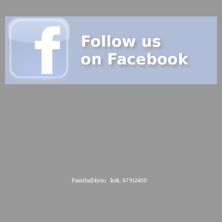
Paintball4you kvk. 67912400