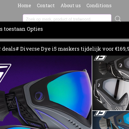
Home
Contact
About us
Conditions
s toestaan Opties
RS
BARRELS
PAINT & PODS
CLOTHING
BA
 deals# Diverse Dye i5 maskers tijdelijk voor €169,
er op:
SALE