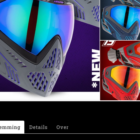
mask-bag
sk-bag
 4,95
temming
Details
Over