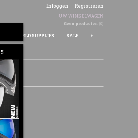
Inloggen
Registreren
UW WINKELWAGEN
Geen producten
(0)
GS
FIELD SUPPLIES
SALE
+
95