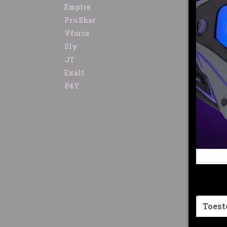
Empire
Pro Shar
Vforce
Sly
P4Y 
JT
P4Y ma
Exalt
€ 6,95
€
P4Y
Toes