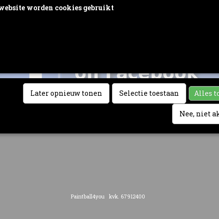
website worden cookies gebruikt
rden door ons gebruikt voor verkeersanalyse, het aanbieden van sociale med
n het personaliseren van informatie en advertenties. Daarnaast verlenen we o
vertentie- en analysepartners toegang tot informatie over hoe u onze site gebru
e informatie gebruiken in combinatie met andere gegevens die zij mogelijk 
door uw gebruik van hun diensten of die u hen hebt verstrekt.
Later opnieuw tonen
Selectie toestaan
Alles t
Nee, niet 
Paintball4you kvk. 67912400