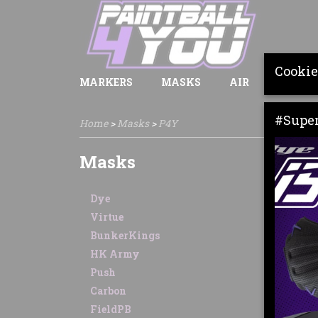
Cookie
MARKERS
MASKS
AIR
LOADE
#Super
Home
>
Masks
>
P4Y
Masks
Sorte
Dye
Virtue
BunkerKings
HK Army
Push
Carbon
FieldPB