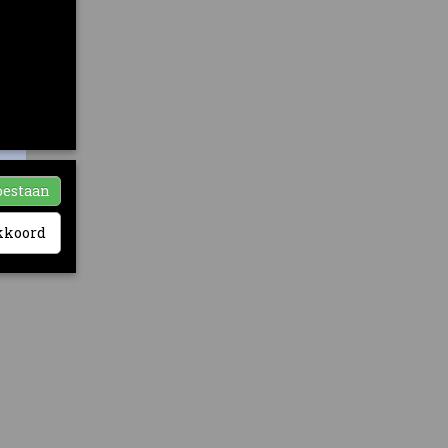
ia-
nze sociale
ikt. Zij
hebben
oestaan
akkoord