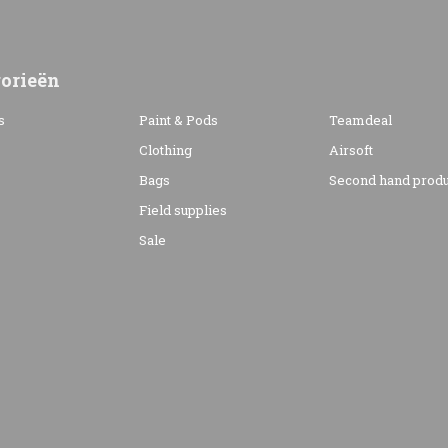
orieën
s
Paint & Pods
Teamdeal
Clothing
Airsoft
Bags
Second hand produ
s
Field supplies
Sale