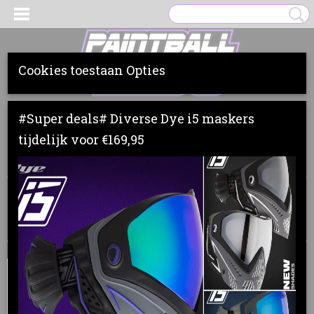
Cookies toestaan Opties
Inloggen
Registreren
UW WINKELWAGEN
#Super deals# Diverse Dye i5 maskers
Geen producten
(0)
tijdelijk voor €169,95
Home
>
Loaders
>
Dye
>
DYE LT-R
Sorteer op: