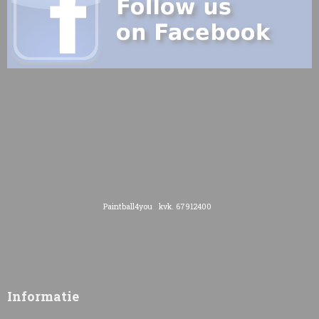
Paintball4you kvk. 67912400
Informatie