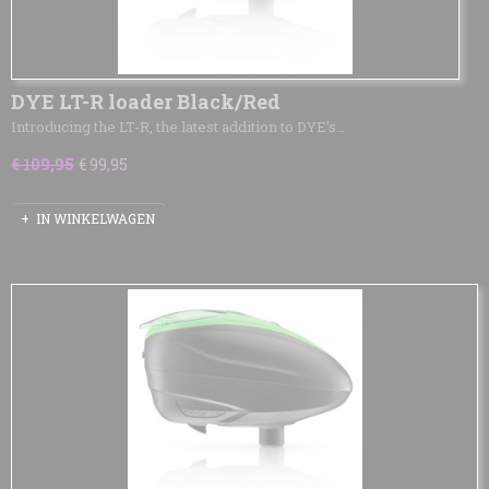
DYE LT-R loader Black/Red
Introducing the LT-R, the latest addition to DYE’s…
€ 109,95
€ 99,95
IN WINKELWAGEN