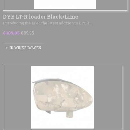
DYE LT-R loader Black/Lime
Introducing the LT-R, the latest addition to DYE’s…
€ 109,95
€ 99,95
IN WINKELWAGEN