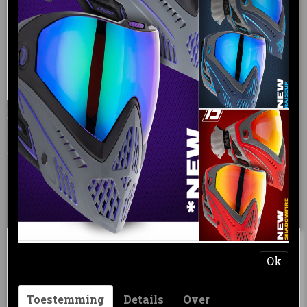
DYE LT-R loader Black/Blue
Introducing the LT-R, the latest addition to DYE’s…
€ 109,95
€ 99,95
IN WINKELWAGEN
Ok
Toestemming
Details
Over