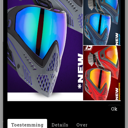
DYE Barrel Kit Boomstick-I TI FC
Forged Carbon. Pure Titanium. 30 Years of DYE Barrel…
€ 899,95
IN WINKELWAGEN
Ok
Toestemming
Details
Over