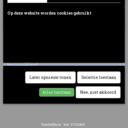
Op deze website worden cookies gebruikt
Cookies worden door ons gebruikt voor verkeersanalyse, het
aanbieden van sociale media-functies en het personaliseren van
informatie en advertenties. Daarnaast verlenen we onze sociale
media-, advertentie- en analysepartners toegang tot informatie over
hoe u onze site gebruikt. Zij kunnen deze informatie gebruiken in
combinatie met andere gegevens die zij mogelijk hebben verzameld
door uw gebruik van hun diensten of die u hen hebt verstrekt.
Later opnieuw tonen
Selectie toestaan
Alles toestaan
Nee, niet akkoord
Paintball4you kvk. 67912400