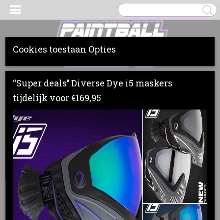
Cookies toestaan Opties
Inloggen
Registreren
UW WINKELWAGEN
“Super deals’’ Diverse Dye i5 maskers
Geen producten
(0)
tijdelijk voor €169,95
Home
>
Barrels
>
DYE
>
Barrel Kit Boomstick-I TI FC
Sorteer op: