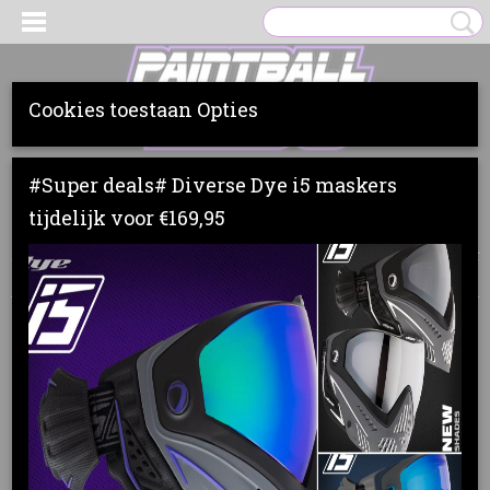
Cookies toestaan Opties
Inloggen
Registreren
UW WINKELWAGEN
#Super deals# Diverse Dye i5 maskers
Geen producten
(0)
tijdelijk voor €169,95
Home
>
Markers
>
Planet Eclipse
>
Gtek 170R
>
Planet Eclipse Gtek
170R darkblue/grey
Uitverkocht