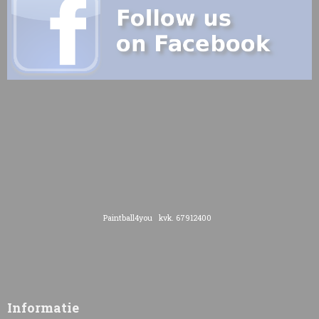
Paintball4you kvk. 67912400
Informatie