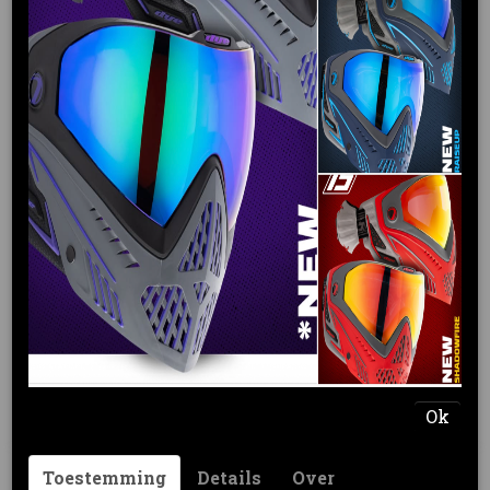
Planet Eclipse Gtek 170R
darkblue/grey
€ 879,00
(inclusief btw 21%)
Levertijd 3 - 5 werkdagen
Omschrijving
Planet Eclipse Gtek 170R
darkblue/grey
Features
New!
Hoseless air transfer system
Ok
New!
Blade trigger
Quick-release bolt mechanism
Toestemming
Details
Over
Spool valve operation