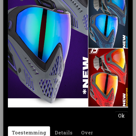
DYE BWING21 DSR
Ok
ALUMINUM TRIGGER (2
colors)
Toestemming
Details
Over