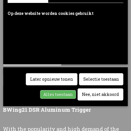
€ 34,95
(inclusief btw 21%)
Op deze website worden cookies gebruikt
Cookies worden door ons gebruikt voor verkeersanalyse, het
Levertijd 3 - 5 werkdagen
aanbieden van sociale media-functies en het personaliseren van
Color
informatie en advertenties. Daarnaast verlenen we onze sociale
media-, advertentie- en analysepartners toegang tot informatie over
hoe u onze site gebruikt. Zij kunnen deze informatie gebruiken in
combinatie met andere gegevens die zij mogelijk hebben verzameld
Aantal
door uw gebruik van hun diensten of die u hen hebt verstrekt.
Later opnieuw tonen
Selectie toestaan
IN WINKELWAGEN
Alles toestaan
Nee, niet akkoord
Omschrijving
BWing21 DSR Aluminum Trigger
With the popularity and high demand of the