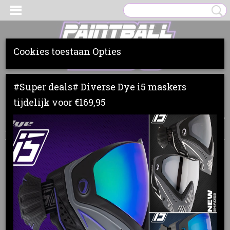
Cookies toestaan Opties
Inloggen
Registreren
UW WINKELWAGEN
#Super deals# Diverse Dye i5 maskers
Geen producten
(0)
tijdelijk voor €169,95
Home
>
Markers
>
Dye
>
UPGRADES & PARTS
>
DYE BWING21 DSR
ALUMINUM TRIGGER (2 colors)