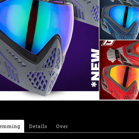
Omschrijving
The DYE SLICK LUBE ADVANCED is ideal for lu
moving parts of your marker. The large 3.5 oz 
for repairs and maintenance for home and tra
temming
Details
Over