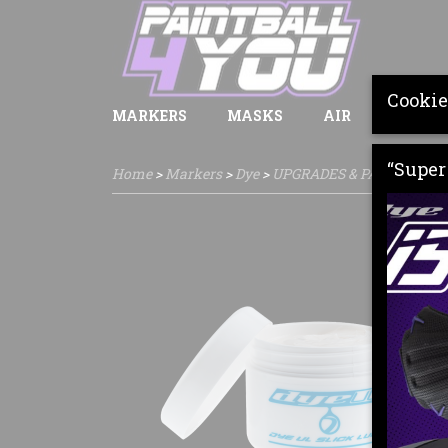
Cookie
MARKERS
MASKS
AIR
LOADE
“Super 
Home
>
Markers
>
Dye
>
UPGRADES & PARTS
>
DYE 