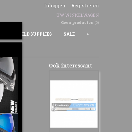
Inloggen
Registreren
UW WINKELWAGEN
Geen producten
(0)
GS
FIELD SUPPLIES
SALE
+
Ook interessant