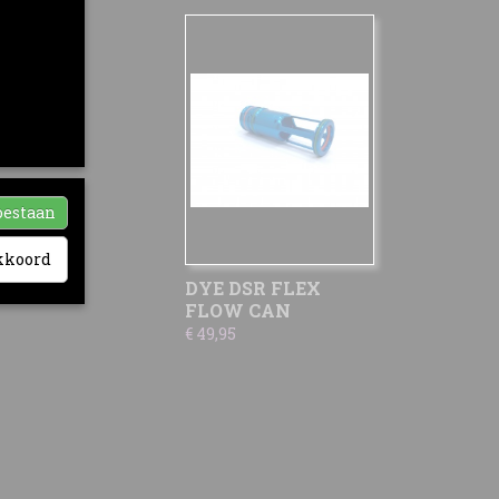
ia-
nze sociale
ikt. Zij
hebben
oestaan
akkoord
DYE DSR FLEX
FLOW CAN
€ 49,95