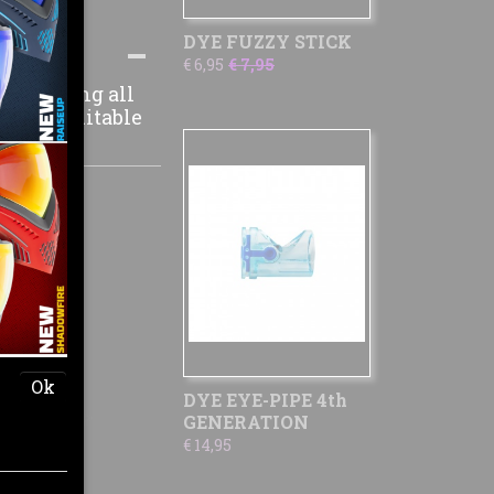
DYE FUZZY STICK
€ 6,95
€ 7,95
bricating all
can is suitable
vel.
Ok
DYE EYE-PIPE 4th
GENERATION
€ 14,95