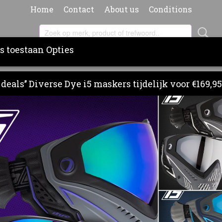
Home
Contact
About us
Conditions
s toestaan Opties
RS
BARRELS
PAINT & PODS
CLOTHING
BA
deals’’ Diverse Dye i5 maskers tijdelijk voor €169,95
SLICK LUBE 2 oz
DYE SLICK LUBE 2 oz
€ 39,95
(inclusief btw 21%)
Levertijd 3 - 5 werkdagen
Aantal
IN WINKELWAGEN