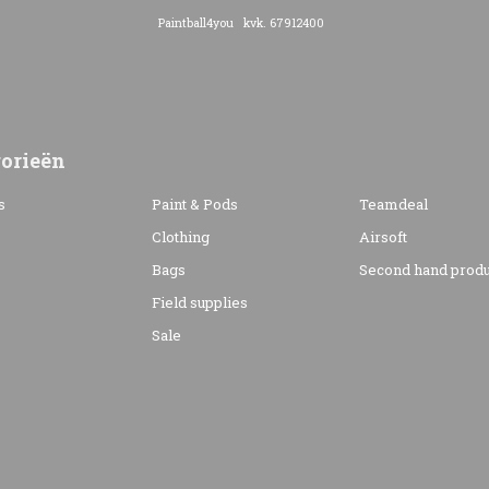
Paintball4you kvk. 67912400
orieën
s
Paint & Pods
Teamdeal
Clothing
Airsoft
Bags
Second hand produ
s
Field supplies
Sale