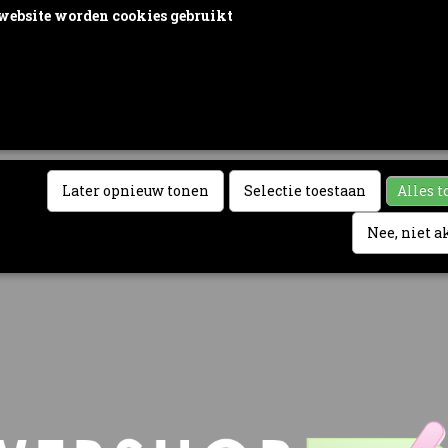
website worden cookies gebruikt
rden door ons gebruikt voor verkeersanalyse, het aanbieden van sociale med
n het personaliseren van informatie en advertenties. Daarnaast verlenen we o
vertentie- en analysepartners toegang tot informatie over hoe u onze site gebru
e informatie gebruiken in combinatie met andere gegevens die zij mogelijk 
door uw gebruik van hun diensten of die u hen hebt verstrekt.
Later opnieuw tonen
Selectie toestaan
Alles t
Nee, niet 