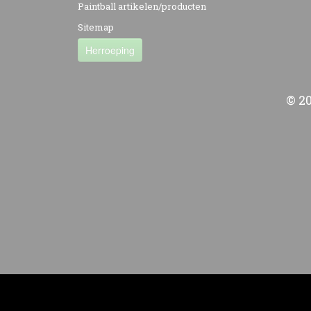
Paintball artikelen/producten
Sitemap
Herroeping
© 2