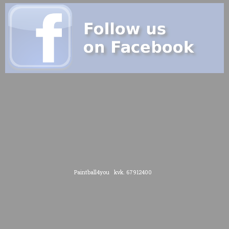
Paintball4you kvk. 67912400