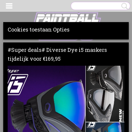
Cookies toestaan Opties
Inloggen
Registreren
UW WINKELWAGEN
#Super deals# Diverse Dye i5 maskers
Geen producten
(0)
tijdelijk voor €169,95
Home
>
Markers
>
Dye
>
UPGRADES & PARTS
>
REPAIR KIT M3s