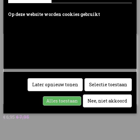
Op deze website worden cookies gebruikt
Cookies worden door ons gebruikt voor verkeersanalyse, het
Ook interessant
aanbieden van sociale media-functies en het personaliseren van
informatie en advertenties. Daarnaast verlenen we onze sociale
media-, advertentie- en analysepartners toegang tot informatie over
hoe u onze site gebruikt. Zij kunnen deze informatie gebruiken in
combinatie met andere gegevens die zij mogelijk hebben verzameld
door uw gebruik van hun diensten of die u hen hebt verstrekt.
Later opnieuw tonen
Selectie toestaan
Alles toestaan
Nee, niet akkoord
DYE FUZZY STICK
€ 6,95
€ 7,95