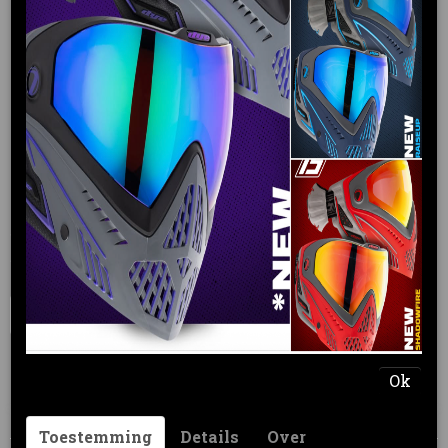
REPAIR KIT M3s
€ 54,95
(inclusief btw 21%)
Levertijd 3 - 5 werkdagen
Aantal
IN WINKELWAGEN
Omschrijving
Ok
M3s repair kit
Toestemming
Details
Over