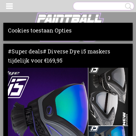
Cookies toestaan Opties
Inloggen
Registreren
UW WINKELWAGEN
#Super deals# Diverse Dye i5 maskers
Geen producten
(0)
tijdelijk voor €169,95
Home
>
Clothing
>
Virtue
>
Accessoires
>
Virtue Flip-Flops