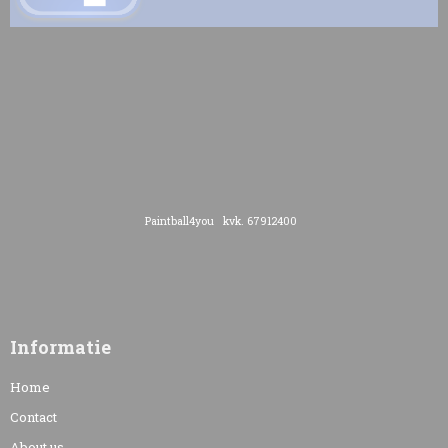
Paintball4you kvk. 67912400
Informatie
Home
Contact
About us