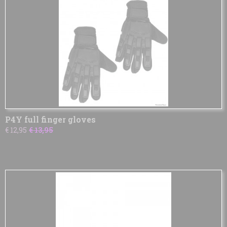
P4Y full finger gloves
€ 12,95
€ 13,95