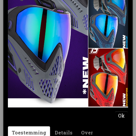
P4Y half finger gloves
€ 11,95
€ 10,95
(inclusief btw 21%)
Levertijd 3 - 5 werkdagen
Size
Ok
Aantal
Toestemming
Details
Over