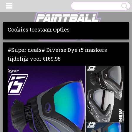
Cookies toestaan Opties
Inloggen
Registreren
UW WINKELWAGEN
#Super deals# Diverse Dye i5 maskers
Geen producten
(0)
tijdelijk voor €169,95
Home
>
Clothing
>
P4Y
>
Protection
>
P4Y half finger gloves