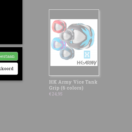
ia-
nze sociale
ikt. Zij
hebben
oestaan
akkoord
HK Army Vice Tank
Grip (6 colors)
€ 24,95