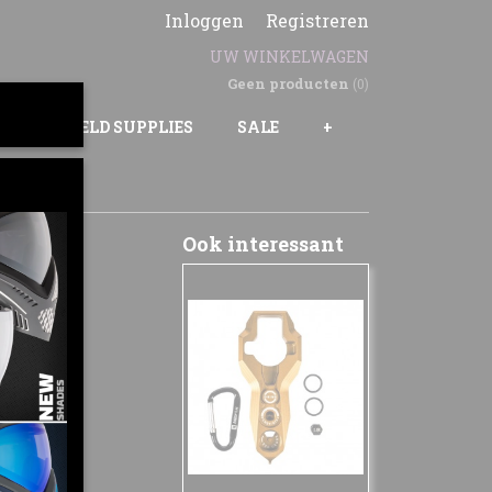
Inloggen
Registreren
UW WINKELWAGEN
Geen producten
(0)
GS
FIELD SUPPLIES
SALE
+
Ook interessant