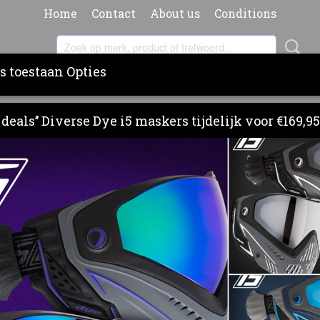
Home
Contact
About us
Conditions
s toestaan Opties
RS
BARRELS
PAINT & PODS
CLOTHING
BA
deals’’ Diverse Dye i5 maskers tijdelijk voor €169,95
 tape
HK Army grip tape
€ 12,95
(inclusief btw 21%)
Levertijd 3 - 5 werkdagen
Aantal
IN WINKELWAGEN