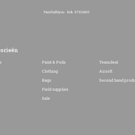
Paintball4you kvk. 67912400
orieën
s
Paint & Pods
Teamdeal
Clothing
Airsoft
Bags
Second hand produ
s
Field supplies
Sale