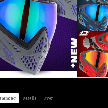
Omschrijving
HK Army grip tape
Great For Wrapping Your Tank Bottle For 
Protection
Wrap Your Gun Regulator or Grip Frame 
Grip
Athletic Tape Can Be Used For Wrapping W
Fingers
Extra Stick Adhesive
Woven Cloth Athletic Grip Tape
1.5" in. Width x 82' ft. Length
temming
Details
Over