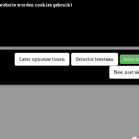
website worden cookies gebruikt
rden door ons gebruikt voor verkeersanalyse, het aanbieden van sociale med
n het personaliseren van informatie en advertenties. Daarnaast verlenen we o
vertentie- en analysepartners toegang tot informatie over hoe u onze site gebru
e informatie gebruiken in combinatie met andere gegevens die zij mogelijk 
door uw gebruik van hun diensten of die u hen hebt verstrekt.
Later opnieuw tonen
Selectie toestaan
Alles t
Nee, niet 