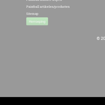
Paintball artikelen/producten
Sitemap
Herroeping
© 2