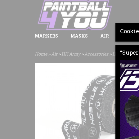
Cookie
MARKERS
MASKS
AIR
LOADE
“Super 
Home
>
Air
>
HK Army
>
Accessories
>
HK Army grip