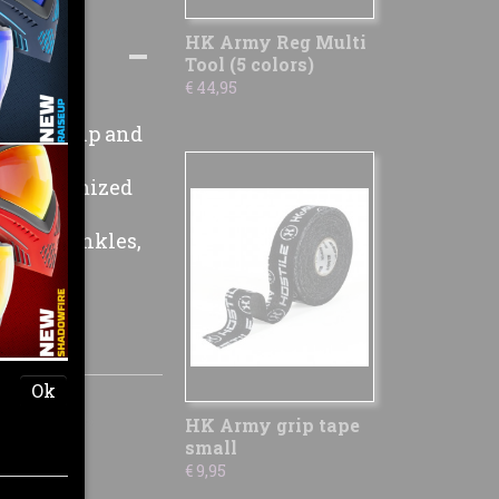
HK Army Reg Multi
Tool (5 colors)
€ 44,95
Added Grip and
For Maximized
rists, Ankles,
Ok
HK Army grip tape
small
€ 9,95